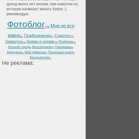
доход много лет кнопка, при нажатии на
которую начинает капать бабло :),
рекомендую.
Фотоблог
Мне не все
336
равно
Графомания
Самопал
81
67
20
Замануха
Храмы и церкви
Разборки
19
16
11
Ночной город
Мозгопорево
Панорамы
9
7
6
Конкурсы
Web приколы
Полезные книги
6
5
3
Бесполезняк
1
He peклaмa: