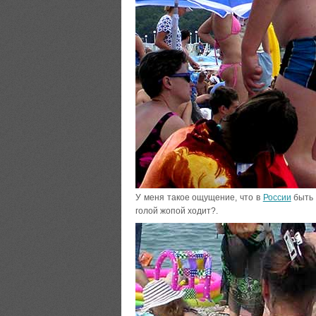
У меня такое ощущение, что в
России
быть 
голой жопой ходит?.