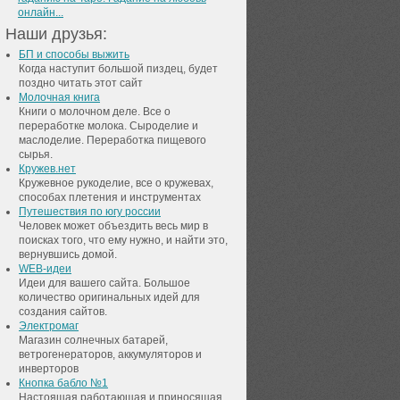
онлайн...
Наши друзья:
БП и способы выжить
Когда наступит большой пиздец, будет
поздно читать этот сайт
Молочная книга
Книги о молочном деле. Все о
переработке молока. Сыроделие и
маслоделие. Переработка пищевого
сырья.
Кружев.нет
Кружевное рукоделие, все о кружевах,
способах плетения и инструментах
Путешествия по югу россии
Человек может объездить весь мир в
поисках того, что ему нужно, и найти это,
вернувшись домой.
WEB-идеи
Идеи для вашего сайта. Большое
количество оригинальных идей для
создания сайтов.
Электромаг
Магазин солнечных батарей,
ветрогенераторов, аккумуляторов и
инверторов
Кнопка бабло №1
Настоящая работающая и приносящая