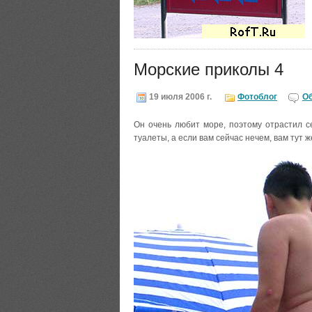
Морские приколы 4
19 июля 2006 г.
Фотоблог
О
Он очень любит море, поэтому отрастил с
туалеты, а если вам сейчас нечем, вам тут ж