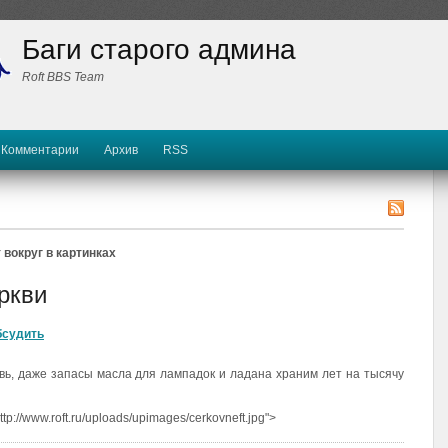
Баги старого админа
Roft BBS Team
Комментарии
Архив
RSS
 вокруг в картинках
ркви
бсудить
овь, даже запасы масла для лампадок и ладана храним лет на тысячу
tp://www.roft.ru/uploads/upimages/cerkovneft.jpg">