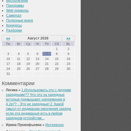
Бесполезняк
Панорамы
Web приколы
Самопал
Полезные книги
Конкурсы
Разборки
««
Август 2026
»»
Пн
Вт
Ср
Чт
Пт
Сб
Вс
1
2
3
4
5
6
7
8
9
10
11
12
13
14
15
16
17
18
19
20
21
22
23
24
25
26
27
28
29
30
31
Комментарии
Логика »
1.Использовать это с другими
зарядными?? Что это за зарядные
которые превышают напряжение в
4.2в?? - Это не зарядные! 2. Какой
смысл от индикации окончения заряда
если эта индикацыя есть в любом
зарядном устройстве...
Ирина Прокофьевна »
Интересно