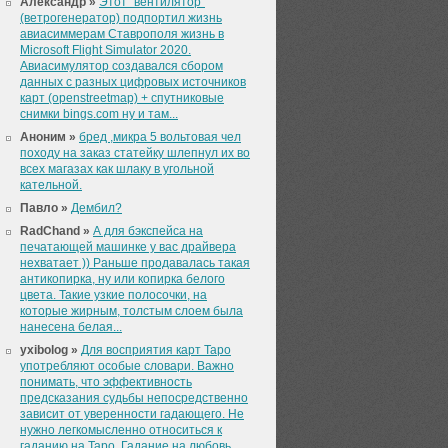
Александр »
Этот "вентилятор"
(ветрогенератор) подпортил жизнь
авиасиммерам Ставрополя жизнь в
Microsoft Flight Simulator 2020.
Авиасимулятор создавался сбором
данных с разных цифровых источников
карт (openstreetmap) + спутниковые
снимки bings.com ну и там...
Аноним »
бред ,микра 5 вольтовая чел
походу на заказ статейку шлепнул их во
всех магазах как шлаку в угольной
кательной.
Павло »
Дембил?
RadChand »
А для бэкспейса на
печатающей машинке у вас драйвера
нехватает )) Раньше продавалась такая
антикопирка, ну или копирка белого
цвета. Такие узкие полосочки, на
которые жирным, толстым слоем была
нанесена белая...
yxibolog »
Для восприятия карт Таро
употребляют особые словари. Важно
понимать, что эффективность
предсказания судьбы непосредственно
зависит от уверенности гадающего. Не
нужно легкомысленно относиться к
гаданию на Таро. Гадание на любовь