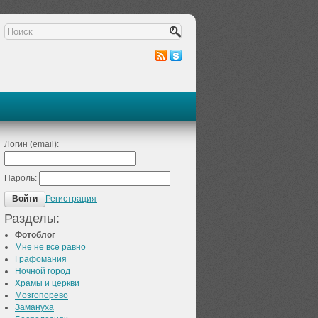
Логин (email):
Пароль:
Регистрация
Войти
Разделы:
Фотоблог
Мне не все равно
Графомания
Ночной город
Храмы и церкви
Мозгопорево
Замануха