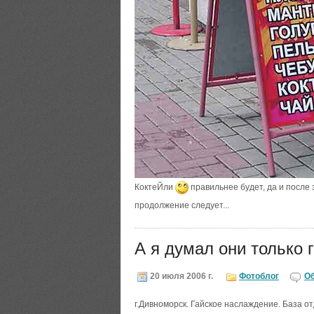
КоктеЙли
правильнее будет, да и после
продолжение следует...
А я думал они только г
20 июля 2006 г.
Фотоблог
О
г.Дивноморск. Гайское наслаждение. База от