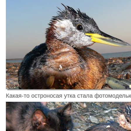
Какая-то остроносая утка стала фотомодель