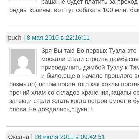
раша не будет платить за проход
ридны краины. вот тут собака в 100 млн. ба
puch
|
8 мая 2010 в 22:16:11
Зря Вы так! Во первых Тузла это
москали стали строить дамбу,спе
присоединить дамбой Тузлу к Там
и было,еще в начале прошлого в
размыло),потом после того как хохлы пост
прочий хлам со складов хранения,кацапы ос
затею,и стали ждать когда остров смоет в 
слова.Не дождались,сцуки!!!
Оксана
|
26 июля 2011 в 09:42:51