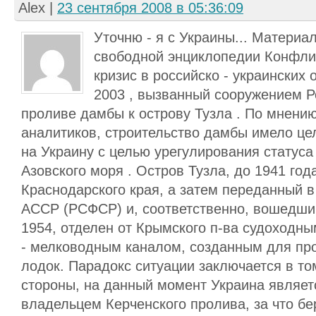
Alex
|
23 сентября 2008 в 05:36:09
Уточню - я с Украины... Материа
свободной энциклопедии Конфли
кризис в российско - украинских
2003 , вызванный сооружением Р
проливе дамбы к острову Тузла . По мнени
аналитиков, строительство дамбы имело це
на Украину с целью урегулирования статуса
Азовского моря . Остров Тузла, до 1941 год
Краснодарского края, а затем переданный 
АССР (РСФСР) и, соответственно, вошедший
1954, отделен от Крымского п-ва судоходны
- мелководным каналом, созданным для пр
лодок. Парадокс ситуации заключается в том
стороны, на данный момент Украина являе
владельцем Керченского пролива, за что бе