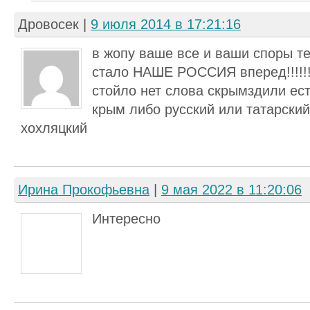
Дровосек
|
9 июля 2014 в 17:21:16
в жопу ваше все и ваши споры те
стало НАШЕ РОССИЯ вперед!!!!!!!!!
стойло нет слова скрымздили ес
крым либо русский или татарский 
хохляцкий
Ирина Прокофьевна
|
9 мая 2022 в 11:20:06
Интересно