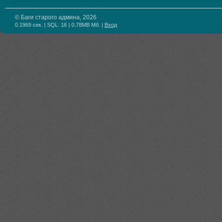
© Баги старого админа, 2026
0.1969 сек. | SQL: 16 | 0.78MB Мб.
|
Вход