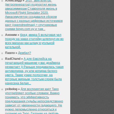
Александр »
Этот "вентилятор"
(ветрогенератор) подпортил жизнь
авиасиммерам Ставрополя жизнь в
Microsoft Flight Simulator 2020.
Авиасимулятор создавался сбором
данных с разных цифровых источников
карт (openstreetmap) + спутниковые
снимки bings.com ну и там...
Аноним »
бред ,микра 5 вольтовая чел
походу на заказ статейку шлепнул их во
всех магазах как шлаку в угольной
кательной.
Павло »
Дембил?
RadChand »
А для бэкспейса на
печатающей машинке у вас драйвера
нехватает )) Раньше продавалась такая
антикопирка, ну или копирка белого
цвета. Такие узкие полосочки, на
которые жирным, толстым слоем была
нанесена белая...
yxibolog »
Для восприятия карт Таро
употребляют особые словари. Важно
понимать, что эффективность
предсказания судьбы непосредственно
зависит от уверенности гадающего. Не
нужно легкомысленно относиться к
гаданию на Таро. Гадание на любовь