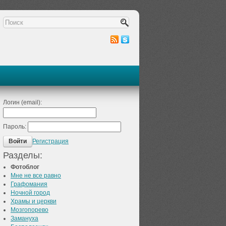
Логин (email):
Пароль:
Регистрация
Войти
Разделы:
Фотоблог
Мне не все равно
Графомания
Ночной город
Храмы и церкви
Мозгопорево
Замануха