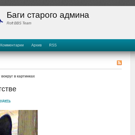
Баги старого админа
Roft BBS Team
Комментарии
Архив
RSS
 вокруг в картинках
тстве
удить