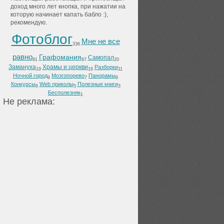
доход много лет кнопка, при нажатии на
которую начинает капать бабло :),
рекомендую.
Фотоблог
Мне не все
336
равно
Графомания
Самопал
81
67
20
Замануха
Храмы и церкви
Разборки
19
16
11
Ночной город
Мозгопорево
Панорамы
9
7
6
Конкурсы
Web приколы
Полезные книги
6
5
3
Бесполезняк
1
He peклaмa: