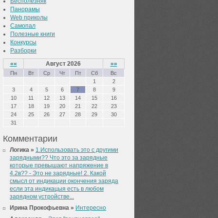
Бесполезняк
Панорамы
Web приколы
Самопал
Полезные книги
Конкурсы
Разборки
««
Август 2026
»»
Пн
Вт
Ср
Чт
Пт
Сб
Вс
1
2
3
4
5
6
7
8
9
10
11
12
13
14
15
16
17
18
19
20
21
22
23
24
25
26
27
28
29
30
31
Комментарии
Логика »
1.Использовать это с другими
зарядными?? Что это за зарядные
которые превышают напряжение в
4.2в?? - Это не зарядные! 2. Какой
смысл от индикации окончения заряда
если эта индикацыя есть в любом
зарядном устройстве...
Ирина Прокофьевна »
Интересно