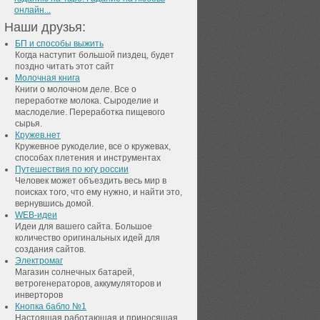
онлайн...
Наши друзья:
БП и способы выжить
Когда наступит большой пиздец, будет
поздно читать этот сайт
Молочная книга
Книги о молочном деле. Все о
переработке молока. Сыроделие и
маслоделие. Переработка пищевого
сырья.
Кружев.нет
Кружевное рукоделие, все о кружевах,
способах плетения и инструментах
Путешествия по югу россии
Человек может объездить весь мир в
поисках того, что ему нужно, и найти это,
вернувшись домой.
WEB-идеи
Идеи для вашего сайта. Большое
количество оригинальных идей для
создания сайтов.
Электромаг
Магазин солнечных батарей,
ветрогенераторов, аккумуляторов и
инверторов
Кнопка бабло №1
Настоящая работающая и приносящая