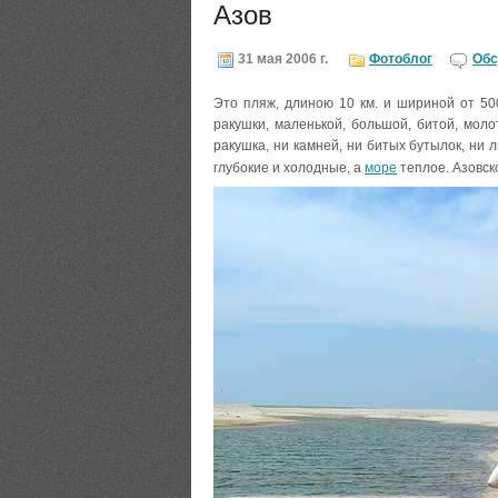
Азов
31 мая 2006 г.
Фотоблог
Обс
Это пляж, длиною 10 км. и шириной от 50
ракушки, маленькой, большой, битой, моло
ракушка, ни камней, ни битых бутылок, ни
глубокие и холодные, а
море
теплое. Азовско