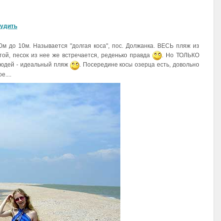
удить
0м до 10м. Называется "долгая коса", пос. Должанка. ВЕСЬ пляж из
той, песок из нее же встречается, реденько правда
. Но ТОЛЬКО
 людей - идеальный пляж
. Посередине косы озерца есть, довольно
е....