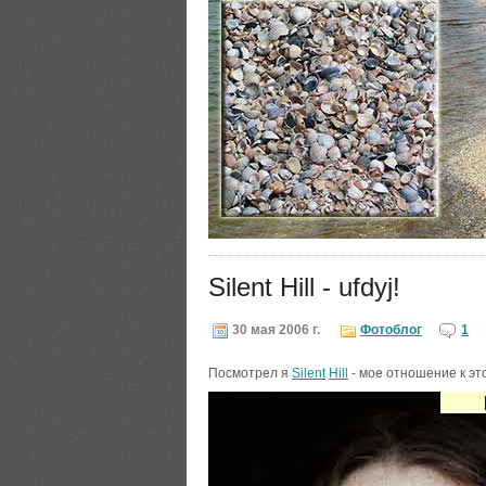
Silent Hill - ufdyj!
30 мая 2006 г.
Фотоблог
1
Посмотрел я
Silent
Hill
- мое отношение к э