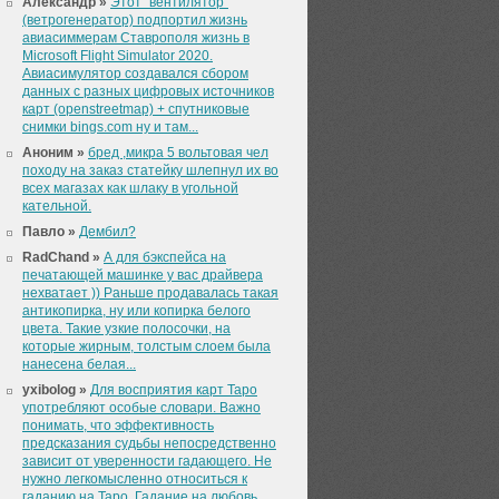
Александр »
Этот "вентилятор"
(ветрогенератор) подпортил жизнь
авиасиммерам Ставрополя жизнь в
Microsoft Flight Simulator 2020.
Авиасимулятор создавался сбором
данных с разных цифровых источников
карт (openstreetmap) + спутниковые
снимки bings.com ну и там...
Аноним »
бред ,микра 5 вольтовая чел
походу на заказ статейку шлепнул их во
всех магазах как шлаку в угольной
кательной.
Павло »
Дембил?
RadChand »
А для бэкспейса на
печатающей машинке у вас драйвера
нехватает )) Раньше продавалась такая
антикопирка, ну или копирка белого
цвета. Такие узкие полосочки, на
которые жирным, толстым слоем была
нанесена белая...
yxibolog »
Для восприятия карт Таро
употребляют особые словари. Важно
понимать, что эффективность
предсказания судьбы непосредственно
зависит от уверенности гадающего. Не
нужно легкомысленно относиться к
гаданию на Таро. Гадание на любовь