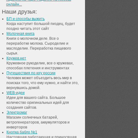
онлайн...
Наши друзья:
БП и способы выжить
Когда наступит большой пиздец, будет
поздно читать этот сайт
Молочная книга
Книги о молочном деле. Все о
переработке молока. Сыроделие и
маслоделие. Переработка пищевого
сырья.
Кружев.нет
Кружевное рукоделие, все о кружевах,
способах плетения и инструментах
Путешествия по югу россии
Человек может объездить весь мир в
поисках того, что ему нужно, и найти это,
вернувшись домой.
WEB-идеи
Идеи для вашего сайта. Большое
количество оригинальных идей для
создания сайтов.
Электромаг
Магазин солнечных батарей,
ветрогенераторов, аккумуляторов и
инверторов
Кнопка бабло №1
Настоящая работающая и приносящая