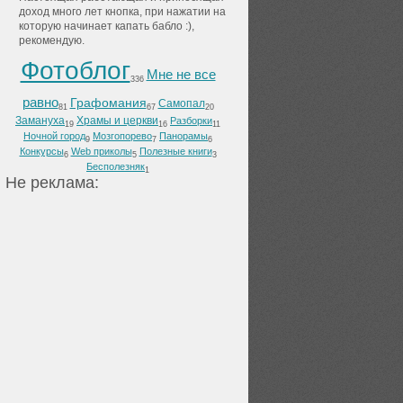
доход много лет кнопка, при нажатии на
которую начинает капать бабло :),
рекомендую.
Фотоблог
Мне не все
336
равно
Графомания
Самопал
81
67
20
Замануха
Храмы и церкви
Разборки
19
16
11
Ночной город
Мозгопорево
Панорамы
9
7
6
Конкурсы
Web приколы
Полезные книги
6
5
3
Бесполезняк
1
He peклaмa: