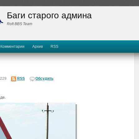
Баги старого админа
Roft BBS Team
Комментарии
Архив
RSS
229
RSS
Обсудить
де.