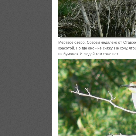
Мертвое озеро. Совсем недалеко от Ставро
красотой. Но где оно - не скажу. Не хочу, ч
ни бумажек. И людей там тоже нет.