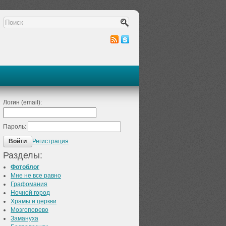
Логин (email):
Пароль:
Регистрация
Войти
Разделы:
Фотоблог
Мне не все равно
Графомания
Ночной город
Храмы и церкви
Мозгопорево
Замануха