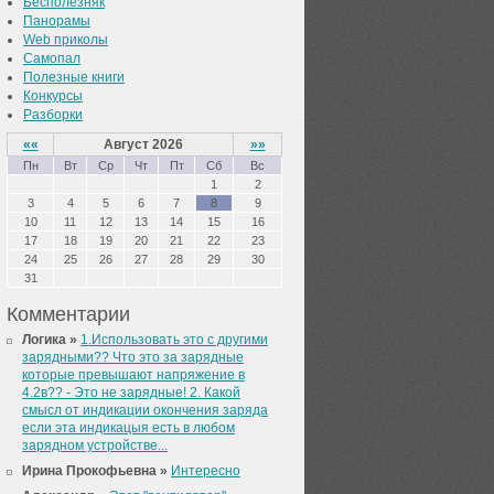
Бесполезняк
Панорамы
Web приколы
Самопал
Полезные книги
Конкурсы
Разборки
««
Август 2026
»»
Пн
Вт
Ср
Чт
Пт
Сб
Вс
1
2
3
4
5
6
7
8
9
10
11
12
13
14
15
16
17
18
19
20
21
22
23
24
25
26
27
28
29
30
31
Комментарии
Логика »
1.Использовать это с другими
зарядными?? Что это за зарядные
которые превышают напряжение в
4.2в?? - Это не зарядные! 2. Какой
смысл от индикации окончения заряда
если эта индикацыя есть в любом
зарядном устройстве...
Ирина Прокофьевна »
Интересно