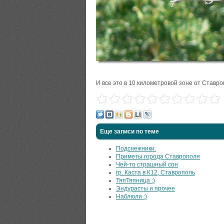
И все это в 10 километровой зоне от Ставро
Еще записи по теме
Подснежники.
Приметы города Ставрополя
Чей-то страшный сон
гр. Каста в К12, Ставрополь
ТяпТяпница :)
Эндурасты и прочее
Наблюли :)