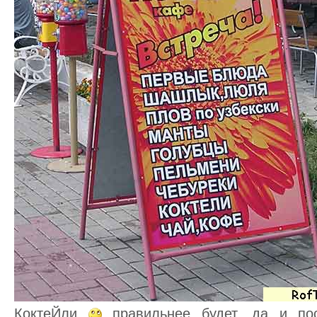
КоктеЙли
правильнее будет, да и пос