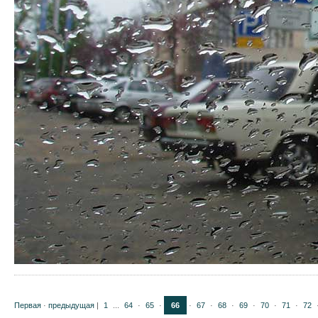
Первая
·
предыдущая
|
1
...
64
·
65
·
66
·
67
·
68
·
69
·
70
·
71
·
72