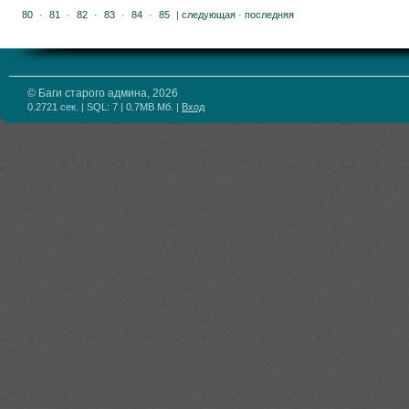
80
·
81
·
82
·
83
·
84
·
85
|
следующая
·
последняя
© Баги старого админа, 2026
0.2721 сек. | SQL: 7 | 0.7MB Мб.
|
Вход