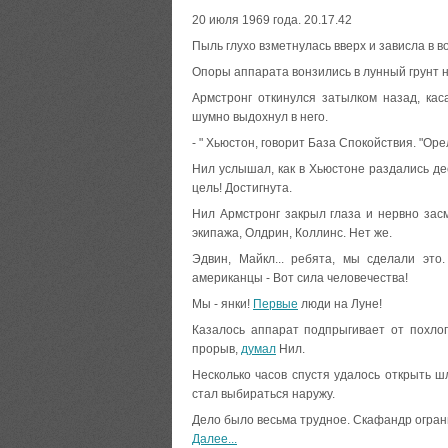
20 июля 1969 года. 20.17.42
Пыль глухо взметнулась вверх и зависла в в
Опоры аппарата вонзились в лунный грунт 
Армстронг откинулся затылком назад, кас
шумно выдохнул в него.
- " Хьюстон, говорит База Спокойствия. "Орел
Нил услышал, как в Хьюстоне раздались дес
цель! Достигнута.
Нил Армстронг закрыл глаза и нервно зас
экипажа, Олдрин, Коллинс. Нет же.
Эдвин, Майкл... ребята, мы сделали это
американцы - Вот сила человечества!
Мы - янки!
Первые
люди на Луне!
Казалось аппарат подпрыгивает от похло
прорыв,
думал
Нил.
Несколько часов спустя удалось открыть 
стал выбираться наружу.
Дело было весьма трудное. Скафандр огран
Далее...