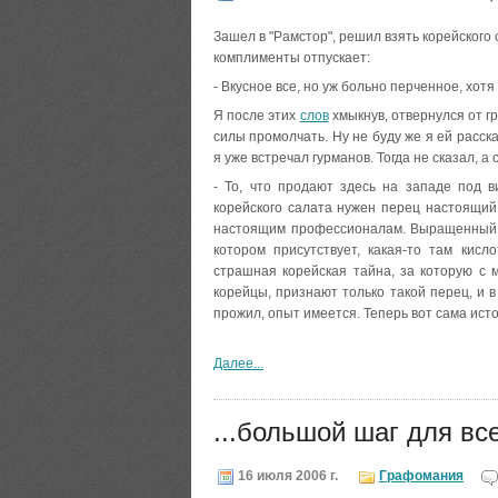
Зашел в "Рамстор", решил взять корейского
комплименты отпускает:
- Вкусное все, но уж больно перченное, хотя
Я после этих
слов
хмыкнув, отвернулся от г
силы промолчать. Ну не буду же я ей расск
я уже встречал гурманов. Тогда не сказал, а 
- То, что продают здесь на западе под в
корейского салата нужен перец настоящий.
настоящим профессионалам. Выращенный не
котором присутствует, какая-то там кисл
страшная корейская тайна, за которую с
корейцы, признают только такой перец, и в
прожил, опыт имеется. Теперь вот сама ист
Далее...
...большой шаг для вс
16 июля 2006 г.
Графомания