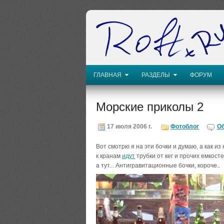
ГЛАВНАЯ
РАЗДЕЛЫ
ФОРУМ
Морские приколы 2
17 июля 2006 г.
Фотоблог
О
Вот смотрю я на эти бочки и думаю, а как и
к кранам
идут
трубки от кег и прочих емкост
а тут... Антигравитационные бочки, короче..