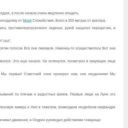
оздухе, а после начала очень медленно опадать.
неподалеку от
Моря
Спокойствия. Всего в 350 метрах от кратера.
аясь противоперегрузочного сиденья, рукой нащупал передатчик, и
" сел".
ятки голосов. Все они ликовали. Наконец-то осуществилось! Вот она
меялся. Это еще начало. Он оглянулся, посмотрел в ликующие лица
. Мы первые! Советский союз проиграл нам, они неудачники! Мы
пываний по плечам и радостных криков. Первые люди на Луне это
шлюзовую камеру и Нил в тяжелом, громоздком неудобном скафандре
ичивал движение, и Олдрин руководил действиями товарища: