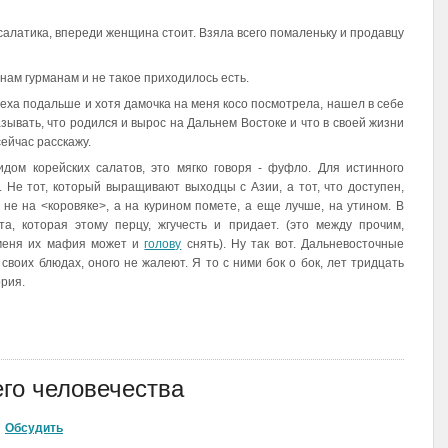
 салатика, впереди женщина стоит. Взяла всего помаленьку и продавцу
 нам гурманам и не такое приходилось есть.
реха подальше и хотя дамочка на меня косо посмотрела, нашел в себе
азывать, что родился и вырос на Дальнем Востоке и что в своей жизни
сейчас расскажу.
идом корейских салатов, это мягко говоря - фуфло. Для истинного
 Не тот, который выращивают выходцы с Азии, а тот, что доступен,
 на <коровяке>, а на курином помете, а еще лучше, на утином. В
ота, которая этому перцу, жгучесть и придает. (это между прочим,
 меня их мафия может и
голову
снять). Ну так вот. Дальневосточные
 своих блюдах, оного не жалеют. Я то с ними бок о бок, лет тридцать
ория.
его человечества
Обсудить