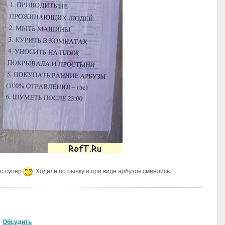
то супер
. Ходили по рынку и при виде арбузов смеялись.
Обсудить