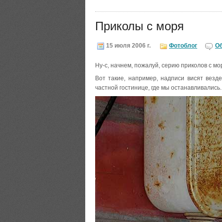
Приколы с моря
15 июля 2006 г.
Фотоблог
О
Ну-с, начнем, пожалуй, серию приколов с мо
Вот такие, например, надписи висят везде
частной гостинице, где мы останавливались. 