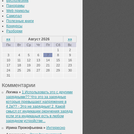
Бесполезняк
Панорамы
Web приколы
Самопал
Полезные книги
Конкурсы
Разборки
««
Август 2026
»»
Пн
Вт
Ср
Чт
Пт
Сб
Вс
1
2
3
4
5
6
7
8
9
10
11
12
13
14
15
16
17
18
19
20
21
22
23
24
25
26
27
28
29
30
31
Комментарии
Логика »
1.Использовать это с другими
зарядными?? Что это за зарядные
которые превышают напряжение в
4.2в?? - Это не зарядные! 2. Какой
смысл от индикации окончения заряда
если эта индикацыя есть в любом
зарядном устройстве...
Ирина Прокофьевна »
Интересно