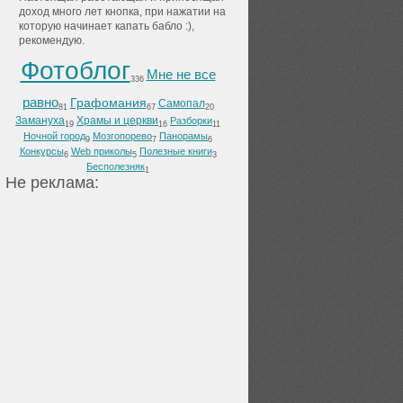
доход много лет кнопка, при нажатии на
которую начинает капать бабло :),
рекомендую.
Фотоблог
Мне не все
336
равно
Графомания
Самопал
81
67
20
Замануха
Храмы и церкви
Разборки
19
16
11
Ночной город
Мозгопорево
Панорамы
9
7
6
Конкурсы
Web приколы
Полезные книги
6
5
3
Бесполезняк
1
He peклaмa: