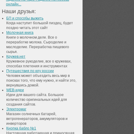
онлайн...
Наши друзья:
БП и способы выжить
Когда наступит большой пиздец, будет
поздно читать этот сайт
Молочная книга
Книги о молочном деле. Все о
переработке молока. Сыроделие и
маслоделие. Переработка пищевого
сырья.
Кружев.нет
Кружевное рукоделие, все о кружевах,
способах плетения и инструментах
Путешествия по югу россии
Человек может объездить весь мир в
поисках того, что ему нужно, и найти это,
вернувшись домой.
WEB-идеи
Идеи для вашего сайта. Большое
количество оригинальных идей для
создания сайтов.
Электромаг
Магазин солнечных батарей,
ветрогенераторов, аккумуляторов и
инверторов
Кнопка бабло №1
Настоящая работающая и приносящая