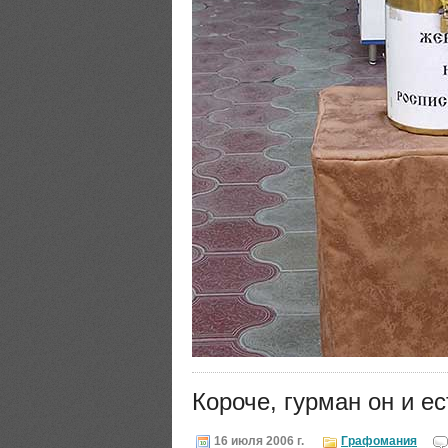
Короче, гурман он и е
16 июля 2006 г.
Графомания