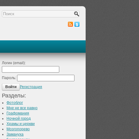
Логин (email):
Пароль:
Регистрация
Войти
Разделы:
Фотоблог
Мне не все равно
Графомания
Ночной город
Храмы и церкви
Мозгопорево
Замануха