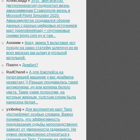
Александр »
Этот "вентилятор"
(ветрогенератор) подпортил жизнь
авиасиммерам Ставрополя жизнь в
Microsoft Flight Simulator 2020.
Авиасимулятор создавался сбором
данных с разных цифровых источников
карт (openstreetmap) + спутниковые
снимки bings.com ну и там...
Аноним »
бред ,микра 5 вольтовая чел
походу на заказ статейку шлепнул их во
всех магазах как шлаку в угольной
кательной.
Павло »
Дембил?
RadChand »
А для бэкспейса на
печатающей машинке у вас драйвера
нехватает )) Раньше продавалась такая
антикопирка, ну или копирка белого
цвета. Такие узкие полосочки, на
которые жирным, толстым слоем была
нанесена белая...
yxibolog »
Для восприятия карт Таро
употребляют особые словари. Важно
понимать, что эффективность
предсказания судьбы непосредственно
зависит от уверенности гадающего. Не
нужно легкомысленно относиться к
гаданию на Таро. Гадание на любовь