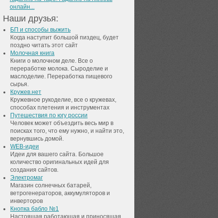
онлайн...
Наши друзья:
БП и способы выжить
Когда наступит большой пиздец, будет
поздно читать этот сайт
Молочная книга
Книги о молочном деле. Все о
переработке молока. Сыроделие и
маслоделие. Переработка пищевого
сырья.
Кружев.нет
Кружевное рукоделие, все о кружевах,
способах плетения и инструментах
Путешествия по югу россии
Человек может объездить весь мир в
поисках того, что ему нужно, и найти это,
вернувшись домой.
WEB-идеи
Идеи для вашего сайта. Большое
количество оригинальных идей для
создания сайтов.
Электромаг
Магазин солнечных батарей,
ветрогенераторов, аккумуляторов и
инверторов
Кнопка бабло №1
Настоящая работающая и приносящая