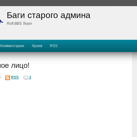
Баги старого админа
Roft BBS Team
Комментарии
Архив
RSS
ое лицо!
0
RSS
3