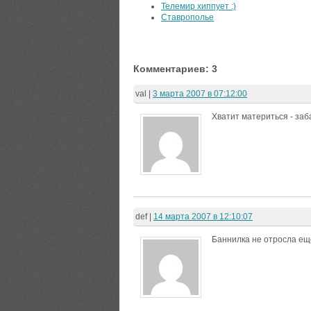
Телемир хиппует :)
Ставрополье
Комментариев: 3
val
|
3 марта 2007 в 07:12:00
Хватит материться - заб
def
|
14 марта 2007 в 12:10:07
Баннилка не отросла е