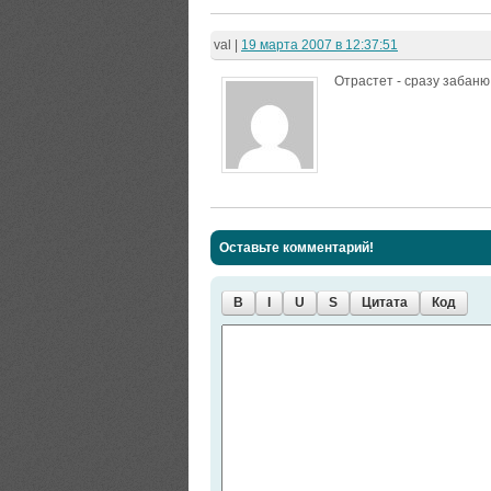
val
|
19 марта 2007 в 12:37:51
Отрастет - сразу забаню
Оставьте комментарий!
B
I
U
S
Цитата
Код