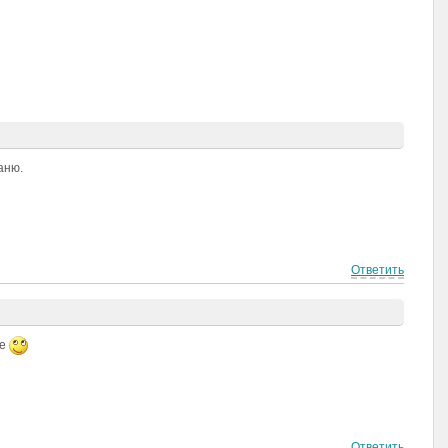
аню.
Ответить
ще
Ответить