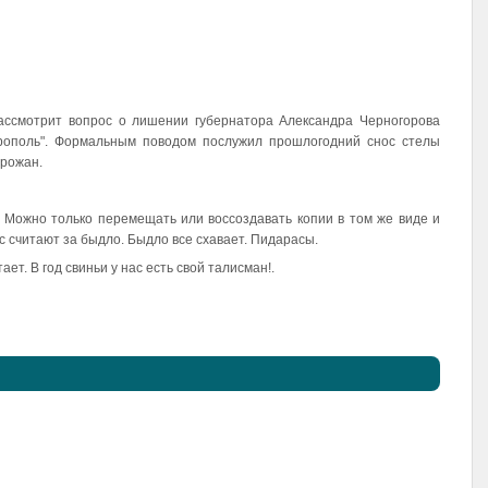
ассмотрит вопрос о лишении губернатора Александра Черногорова
ополь". Формальным поводом послужил прошлогодний снос стелы
орожан.
. Можно только перемещать или воссоздавать копии в том же виде и
с считают за быдло. Быдло все схавает. Пидарасы.
ает. В год свиньи у нас есть свой талисман!.