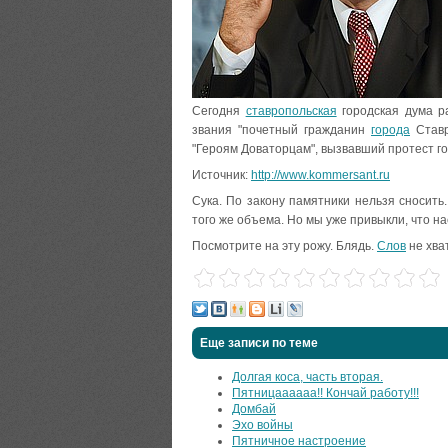
Сегодня
ставропольская
городская дума р
звания "почетный гражданин
города
Ставр
"Героям Доваторцам", вызвавший протест г
Источник:
http://www.kommersant.ru
Сука. По закону памятники нельзя сносить
того же объема. Но мы уже привыкли, что на
Посмотрите на эту рожу. Блядь.
Слов
не хват
Еще записи по теме
Долгая коса, часть вторая.
Пятницаааааа!! Кончай работу!!!
Домбай
Эхо войны
Пятничное настроение