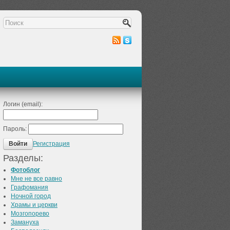
Логин (email):
Пароль:
Регистрация
Войти
Разделы:
Фотоблог
Мне не все равно
Графомания
Ночной город
Храмы и церкви
Мозгопорево
Замануха