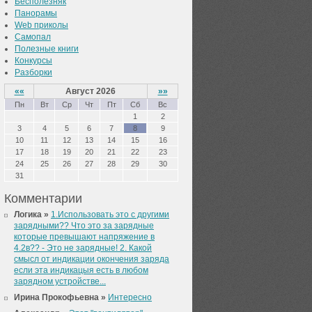
Бесполезняк
Панорамы
Web приколы
Самопал
Полезные книги
Конкурсы
Разборки
««
Август 2026
»»
Пн
Вт
Ср
Чт
Пт
Сб
Вс
1
2
3
4
5
6
7
8
9
10
11
12
13
14
15
16
17
18
19
20
21
22
23
24
25
26
27
28
29
30
31
Комментарии
Логика »
1.Использовать это с другими
зарядными?? Что это за зарядные
которые превышают напряжение в
4.2в?? - Это не зарядные! 2. Какой
смысл от индикации окончения заряда
если эта индикацыя есть в любом
зарядном устройстве...
Ирина Прокофьевна »
Интересно