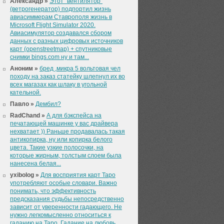
Александр »
Этот "вентилятор"
(ветрогенератор) подпортил жизнь
авиасиммерам Ставрополя жизнь в
Microsoft Flight Simulator 2020.
Авиасимулятор создавался сбором
данных с разных цифровых источников
карт (openstreetmap) + спутниковые
снимки bings.com ну и там...
Аноним »
бред ,микра 5 вольтовая чел
походу на заказ статейку шлепнул их во
всех магазах как шлаку в угольной
кательной.
Павло »
Дембил?
RadChand »
А для бэкспейса на
печатающей машинке у вас драйвера
нехватает )) Раньше продавалась такая
антикопирка, ну или копирка белого
цвета. Такие узкие полосочки, на
которые жирным, толстым слоем была
нанесена белая...
yxibolog »
Для восприятия карт Таро
употребляют особые словари. Важно
понимать, что эффективность
предсказания судьбы непосредственно
зависит от уверенности гадающего. Не
нужно легкомысленно относиться к
гаданию на Таро. Гадание на любовь