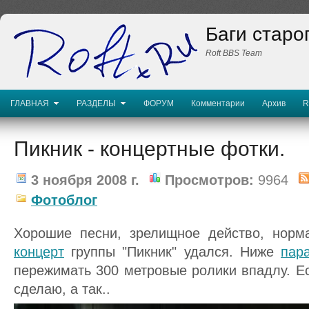
Баги старо
Roft BBS Team
ГЛАВНАЯ
РАЗДЕЛЫ
ФОРУМ
Комментарии
Архив
R
Пикник - концертные фотки.
3 ноября 2008 г.
Просмотров:
9964
Фотоблог
Хорошие песни, зрелищное действо, норм
концерт
группы "Пикник" удался. Ниже
пар
пережимать 300 метровые ролики впадлу. Ес
сделаю, а так..