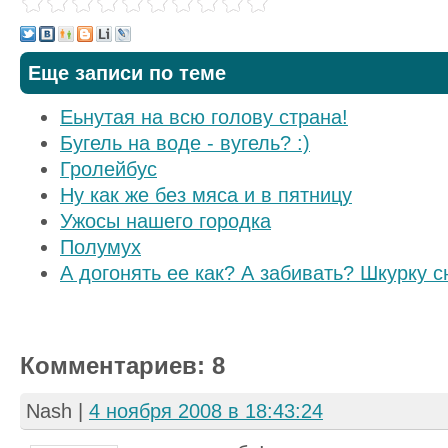
Еще записи по теме
Еьнутая на всю голову страна!
Бугель на воде - вугель? :)
Гролейбус
Ну как же без мяса и в пятницу
Ужосы нашего городка
Полумух
А догонять ее как? А забивать? Шкурку 
Комментариев: 8
Nash
|
4 ноября 2008 в 18:43:24