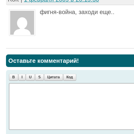
фигня-война, заходи еще..
Оставьте комментарий!
B
I
U
S
Цитата
Код