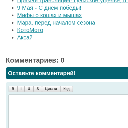
Прямая трансляция! Гуамское ущелье, п
9 Мая - С днем победы!
Мифы о кошах и мышах
Мара, перед началом сезона
КотоМото
Аксай
Комментариев: 0
Оставьте комментарий!
B
I
U
S
Цитата
Код