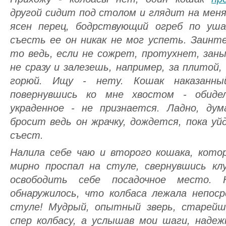
другой сидит под столом и глядит на меня
ясен перец, бодрствующий огреб по уш
съесть ее он никак не мог успеть. Заинте
то ведь, если не сожрет, протухнет, заны
не сразу и залезешь, например, за плитой
горюй. Ищу - нету. Кошак наказанны
повернувшись ко мне хвостом - обидел
украденное - не признается. Ладно, ду
бросит ведь он жрачку, дождется, пока уй
съест.
Налила себе чаю и второго кошака, кото
мирно проспал на стуле, свернувшись кл
освободить себе посадочное место. К
обнаружилось, что колбаса лежала непос
стуле! Мудрый, опытный зверь, старейш
спер колбасу, а услышав мои шаги, наде