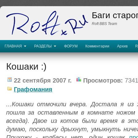
Баги старо
Roft BBS Team
ГЛАВНАЯ
РАЗДЕЛЫ
ФОРУМ
Комментарии
Архив
R
Кошаки :)
22 сентября 2007 г.
Просмотров:
734
Графомания
...Кошаки отмочили вчера. Достала я из 
пошла за оставленным в комнате ножом (
всегда). Двое из котов были время в это
думаю, поскольку дрыхнут, умыкнуть ничег
Прихожу - колбасы нет, один кошак
пр