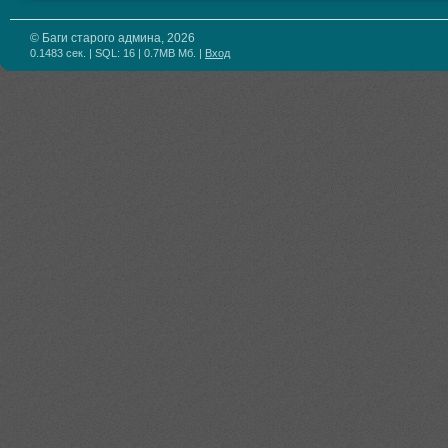
© Баги старого админа, 2026
0.1483 сек. | SQL: 16 | 0.7MB Мб.
|
Вход