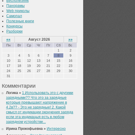
Бесполезняк
Панорамы
Web приколы
Самопал
Полезные книги
Конкурсы
Разборки
««
Август 2026
»»
Пн
Вт
Ср
Чт
Пт
Сб
Вс
1
2
3
4
5
6
7
8
9
10
11
12
13
14
15
16
17
18
19
20
21
22
23
24
25
26
27
28
29
30
31
Комментарии
Логика »
1.Использовать это с другими
зарядными?? Что это за зарядные
которые превышают напряжение в
4.2в?? - Это не зарядные! 2. Какой
смысл от индикации окончения заряда
если эта индикацыя есть в любом
зарядном устройстве...
Ирина Прокофьевна »
Интересно