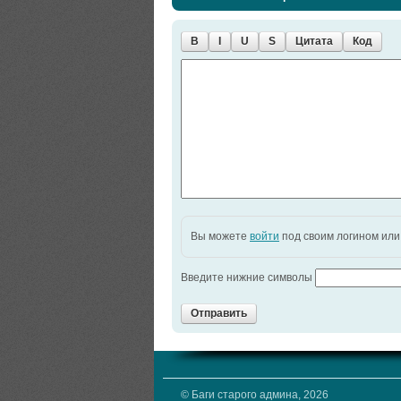
B
I
U
S
Цитата
Код
Вы можете
войти
под своим логином ил
Введите нижние символы
Отправить
© Баги старого админа, 2026