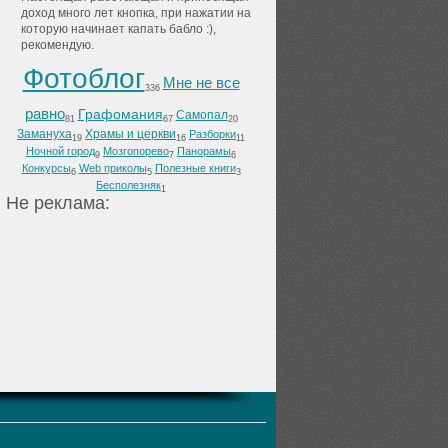
доход много лет кнопка, при нажатии на
которую начинает капать бабло :),
рекомендую.
Фотоблог
Мне не все
336
равно
Графомания
Самопал
81
67
20
Замануха
Храмы и церкви
Разборки
19
16
11
Ночной город
Мозгопорево
Панорамы
9
7
6
Конкурсы
Web приколы
Полезные книги
6
5
3
Бесполезняк
1
He peклaмa: