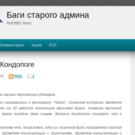
Баги старого админа
Roft BBS Team
Комментарии
Архив
RSS
 Кондопоге
85
RSS
2
их наглых черножопых ублюдков.
ек направились к ресторану "Чайка", хозяином которого является
очь на 30 августа произошла массовая драка, ставшая причиной
 драке погибли двое славян. Жители Кондопоги считают, что к
потому что, безусловно, одни из лозунгов были направлены против
 проведем консультации с диаспорами, проведем консультации с