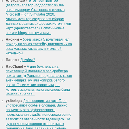
Александр »
Этот "вентилятор"
(ветрогенератор) подпортил жизнь
авиасиммерам Ставрополя жизнь в
Microsoft Flight Simulator 2020.
Авиасимулятор создавался сбором
данных с разных цифровых источников
карт (openstreetmap) + спутниковые
снимки bings.com ну и там...
Аноним »
бред ,микра 5 вольтовая чел
походу на заказ статейку шлепнул их во
всех магазах как шлаку в угольной
кательной.
Павло »
Дембил?
RadChand »
А для бэкспейса на
печатающей машинке у вас драйвера
нехватает )) Раньше продавалась такая
антикопирка, ну или копирка белого
цвета. Такие узкие полосочки, на
которые жирным, толстым слоем была
нанесена белая...
yxibolog »
Для восприятия карт Таро
употребляют особые словари. Важно
понимать, что эффективность
предсказания судьбы непосредственно
зависит от уверенности гадающего. Не
нужно легкомысленно относиться к
гаданию на Таро. Гадание на любовь