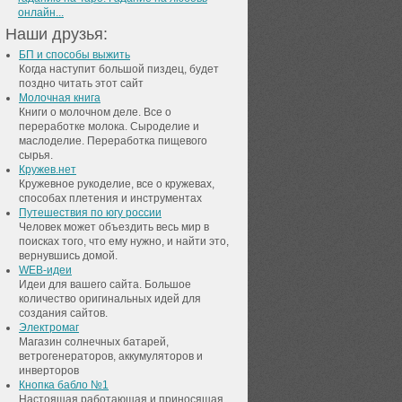
онлайн...
Наши друзья:
БП и способы выжить
Когда наступит большой пиздец, будет
поздно читать этот сайт
Молочная книга
Книги о молочном деле. Все о
переработке молока. Сыроделие и
маслоделие. Переработка пищевого
сырья.
Кружев.нет
Кружевное рукоделие, все о кружевах,
способах плетения и инструментах
Путешествия по югу россии
Человек может объездить весь мир в
поисках того, что ему нужно, и найти это,
вернувшись домой.
WEB-идеи
Идеи для вашего сайта. Большое
количество оригинальных идей для
создания сайтов.
Электромаг
Магазин солнечных батарей,
ветрогенераторов, аккумуляторов и
инверторов
Кнопка бабло №1
Настоящая работающая и приносящая