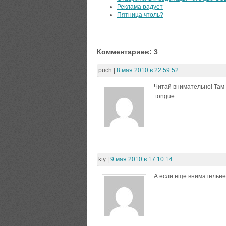
Реклама радует
Пятница чтоль?
Комментариев: 3
puch
|
8 мая 2010 в 22:59:52
Читай внимательно! Там 
:tongue:
kty
|
9 мая 2010 в 17:10:14
А если еще внимательне