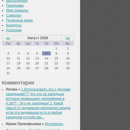
Бесполезняк
Панорамы
Web приколы
Самопал
Полезные книги
Конкурсы
Разборки
««
Август 2026
»»
Пн
Вт
Ср
Чт
Пт
Сб
Вс
1
2
3
4
5
6
7
8
9
10
11
12
13
14
15
16
17
18
19
20
21
22
23
24
25
26
27
28
29
30
31
Комментарии
Логика »
1.Использовать это с другими
зарядными?? Что это за зарядные
которые превышают напряжение в
4.2в?? - Это не зарядные! 2. Какой
смысл от индикации окончения заряда
если эта индикацыя есть в любом
зарядном устройстве...
Ирина Прокофьевна »
Интересно