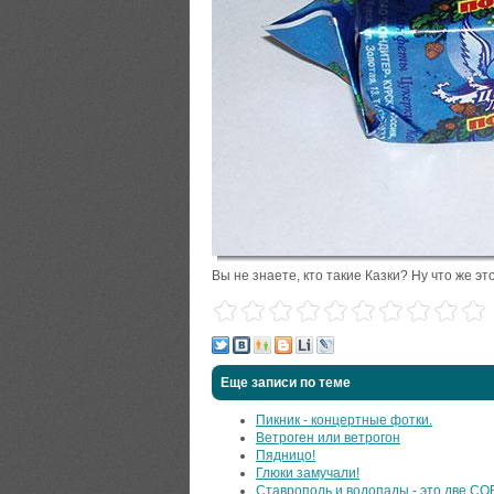
Вы не знаете, кто такие Казки? Ну что же это
Еще записи по теме
Пикник - концертные фотки.
Ветроген или ветрогон
Пядницо!
Глюки замучали!
Ставрополь и водопады - это две 