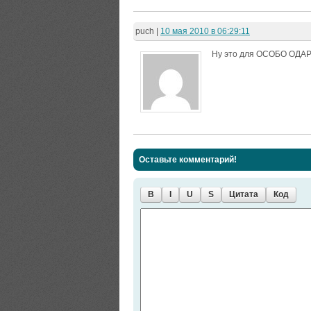
puch
|
10 мая 2010 в 06:29:11
Ну это для ОСОБО ОДАРЕ
Оставьте комментарий!
B
I
U
S
Цитата
Код