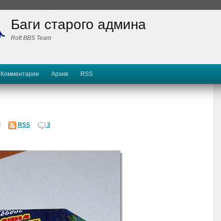
Баги старого админа
Roft BBS Team
Комментарии
Архив
RSS
2
RSS
3