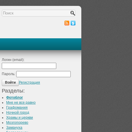
Логин (email):
Пароль:
Регистрация
Войти
Разделы:
Фотоблог
Мне не все равно
Графомания
Ночной город
Храмы и церкви
Мозгопорево
Замануха