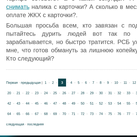
снимать
налика с карточки? А сколько в мес
оплате ЖКХ с карточки?.
Большая просьба всем, кто завязан с по
пытайтесь дурить людей вот так по 
зарабатывается, но быстро тратится. РСБ у
мне, что готов обмануть за лишнюю копейк
Кто следующий?
Первая
·
предыдущая
|
1
·
2
·
3
·
4
·
5
·
6
·
7
·
8
·
9
·
10
·
11
·
12
20
·
21
·
22
·
23
·
24
·
25
·
26
·
27
·
28
·
29
·
30
·
31
·
32
·
33
·
42
·
43
·
44
·
45
·
46
·
47
·
48
·
49
·
50
·
51
·
52
·
53
·
54
·
55
·
64
·
65
·
66
·
67
·
68
·
69
·
70
·
71
·
72
·
73
·
74
·
75
·
76
·
77
·
следующая
·
последняя