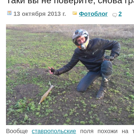
Таки вы не поверите, снова г
13 октября 2013 г.
Фотоблог
2
Вообще
ставропольские
поля похожи на т