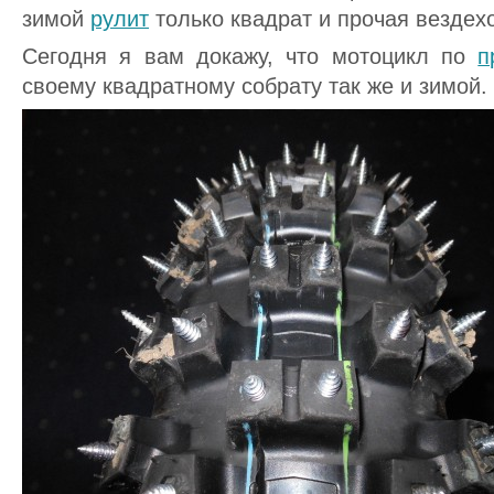
зимой
рулит
только квадрат и прочая вездех
Сегодня я вам докажу, что мотоцикл по
п
своему квадратному собрату так же и зимой.