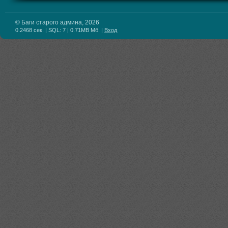
© Баги старого админа, 2026
0.2468 сек. | SQL: 7 | 0.71MB Мб.
|
Вход