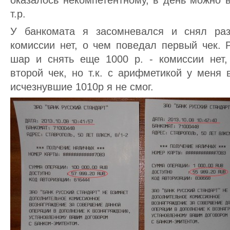
оказалось некомпетентному, в день можно 
т.р.
У банкомата я засомневался и снял раз
комиссии нет, о чем поведал первый чек. 
шар и снять еще 1000 р. - комиссии нет
второй чек, но т.к. с арифметикой у меня 
исчезнувшие 1010р я не смог.