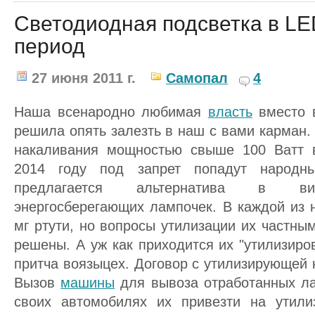
Светодиодная подсветка в L
период
27 июня 2011 г.
Самопал
4
Наша всенародно любимая
власть
вместо 
решила опять залезть в наш с вами карман.
накаливания мощностью свыше 100 Ватт в
2014 году под запрет попадут народн
предлагается альтернатива в ви
энергосберегающих лампочек. В каждой из 
мг ртути, но вопросы утилизации их частны
решены. А уж как приходится их "утилизиров
притча воязыцех. Договор с утилизирующей к
Вызов
машины
для вывоза отработанных ла
своих автомобилях их привезти на утили