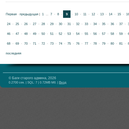
Первая
·
предыдущая
|
1
...
7
·
8
·
9
·
10
·
11
·
12
·
13
·
14
·
15
·
1
24
·
25
·
26
·
27
·
28
·
29
·
30
·
31
·
32
·
33
·
34
·
35
·
36
·
37
·
46
·
47
·
48
·
49
·
50
·
51
·
52
·
53
·
54
·
55
·
56
·
57
·
58
·
59
·
68
·
69
·
70
·
71
·
72
·
73
·
74
·
75
·
76
·
77
·
78
·
79
·
80
·
81
·
последняя
© Баги старого админа, 2026
0.2700 сек. | SQL: 7 | 0.72MB Мб.
|
Вход