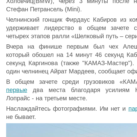
Холовчиц(BMW), через 3 минуты после н
Стефан Петрансель (Mini).
Челнинский гонщик Фирдаус Кабиров из к
удерживает лидерство в общем зачете с
четырех этапов ралли «Шелковый путь – сер
Вчера на финише первым был чех Алеш
который обошел на 14 минут 46 секунд Каб
секунд Каргинова (также "КАМАЗ-Мастер")
один челнинец Айрат Мардеев, сообщает оф
В общем зачете среди грузовиков «КАМ
первые
два места благодаря усилиям К
Лопрайс - на третьем месте.
Наслаждайтесь фотографиями. Им нет и
па
не бывает.