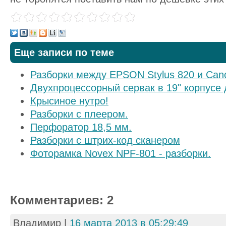
Еще записи по теме
Разборки между EPSON Stylus 820 и Cano
Двухпроцессорный сервак в 19" корпусе
Крысиное нутро!
Разборки с плеером.
Перфоратор 18,5 мм.
Разборки с штрих-код сканером
Фоторамка Novex NPF-801 - разборки.
Комментариев: 2
Владимир
|
16 марта 2013 в 05:29:49