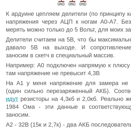
К ардуине цепляем делители (по принципу к
напряжения через АЦП к ногам А0-А7. Бе
мерять можно только до 5 Вольт, для моих з
Делители считаем на 5В, что бы максималь
давало 5В на выходе. И сопротивление
заносим в скетч в специальный массив.
Например: А0 подключен напрямую к плюсу 
там напряжение не превысит 4,3В
На А1 у меня напряжение для замера не
(один сильно перезаряженный АКБ). Соотв
идут
резисторы на 4,3кб и 2,0кб. Реально 
1984 Ома - эти данные в соответствую
заносим.
А2 - 32В (15к и 2,7к) - два АКБ последовател