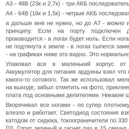
А3 - 48В (23к и 2,7к) - три АКБ последовател
А4 - 64В (18к и 1,5к) - четрые АКБ последова
а дальше мне не нужно, но до А7 - можно 
принципу. Если на порту подключен 
производится - в логах будет ноль. Если ног
не подтянута к земле - в логах сыпется зам
- на графиках ниже это видно. Это нормально
Упаковал все в маленький корпус от к
Аккумулятор для питания ардуины взял что 
какого-то сотового. Так же использовал ме
на выходе, забыл отметить на фото, приклее
плата под основными делителями. Никакие 
Вкорячивал все ногами - по супер плотном
влезло и работает. Светодиод состояния в
катодом от сидюка, токоограничители по 33
D3. Горит зеленый и гаснет раз в 15 секунд