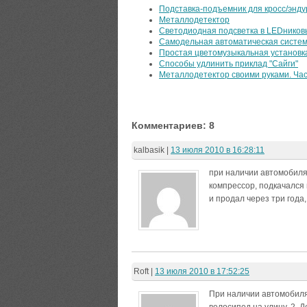
Подставка-подъемник для кросс/энду
Металлодетектор
Светодиодная подсветка в LEDников
Самодельная автоматическая систем
Простая цветомузыкальная установк
Способы удлинить приклад "Сайги"
Металлодетектор своими руками. Час
Комментариев: 8
kalbasik
|
13 июля 2010 в 16:28:11
при наличии автомобиля 
компрессор, подкачался и
и продал через три года,
Roft
|
13 июля 2010 в 17:52:25
При наличии автомобиля