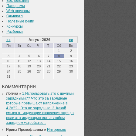
Бесполезняк
Панорамы
Web приколы
Самопал
Полезные книги
Конкурсы
Разборки
««
Август 2026
»»
Пн
Вт
Ср
Чт
Пт
Сб
Вс
1
2
3
4
5
6
7
8
9
10
11
12
13
14
15
16
17
18
19
20
21
22
23
24
25
26
27
28
29
30
31
Комментарии
Логика »
1.Использовать это с другими
зарядными?? Что это за зарядные
которые превышают напряжение в
4.2в?? - Это не зарядные! 2. Какой
смысл от индикации окончения заряда
если эта индикацыя есть в любом
зарядном устройстве...
Ирина Прокофьевна »
Интересно