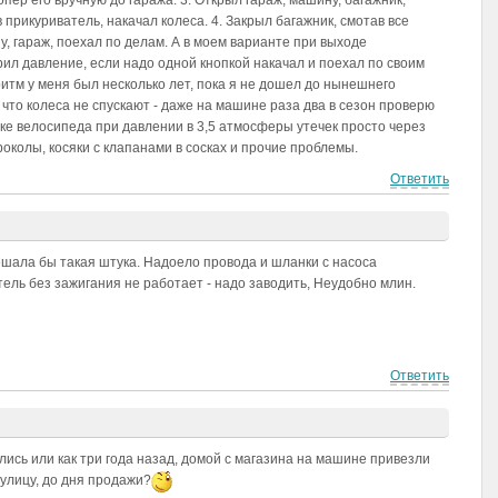
опер его вручную до гаража. 3. Открыл гараж, машину, багажник,
 прикуриватель, накачал колеса. 4. Закрыл багажник, смотав все
, гараж, поехал по делам. А в моем варианте при выходе
ил давление, если надо одной кнопкой накачал и поехал по своим
итм у меня был несколько лет, пока я не дошел до нынешнего
о, что колеса не спускают - даже на машине раза два в сезон проверю
нке велосипеда при давлении в 3,5 атмосферы утечек просто через
роколы, косяки с клапанами в сосках и прочие проблемы.
Ответить
ешала бы такая штука. Надоело провода и шланки с насоса
ель без зажигания не работает - надо заводить, Неудобно млин.
Ответить
лись или как три года назад, домой с магазина на машине привезли
 улицу, до дня продажи?