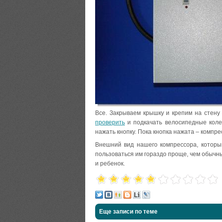
Все. Закрываем крышку и крепим на стену
проверить
и подкачать велосипедные колес
нажать кнопку. Пока кнопка нажата – компре
Внешний вид нашего компрессора, которы
пользоваться им гораздо проще, чем обычн
и ребенок.
Еще записи по теме