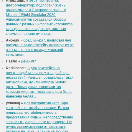
Александр »
Этот "вентилятор"
(ветрогенератор) подпортил жизнь
авиасиммерам Ставрополя жизнь в
Microsoft Flight Simulator 2020.
Авиасимулятор создавался сбором
данных с разных цифровых источников
карт (openstreetmap) + спутниковые
снимки bings.com ну и там...
Аноним »
бред ,микра 5 вольтовая чел
походу на заказ статейку шлепнул их во
всех магазах как шлаку в угольной
кательной.
Павло »
Дембил?
RadChand »
А для бэкспейса на
печатающей машинке у вас драйвера
нехватает )) Раньше продавалась такая
антикопирка, ну или копирка белого
цвета. Такие узкие полосочки, на
которые жирным, толстым слоем была
нанесена белая...
yxibolog »
Для восприятия карт Таро
употребляют особые словари. Важно
понимать, что эффективность
предсказания судьбы непосредственно
зависит от уверенности гадающего. Не
нужно легкомысленно относиться к
гаданию на Таро. Гадание на любовь