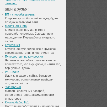
онлайн...
Наши друзья:
БП и способы выжить
Когда наступит большой пиздец, будет
поздно читать этот сайт
Молочная книга
Книги о молочном деле. Все о
переработке молока. Сыроделие и
маслоделие. Переработка пищевого
сырья.
Кружев.нет
Кружевное рукоделие, все о кружевах,
способах плетения и инструментах
Путешествия по югу россии
Человек может объездить весь мир в
поисках того, что ему нужно, и найти это,
вернувшись домой.
WEB-идеи
Идеи для вашего сайта. Большое
количество оригинальных идей для
создания сайтов.
Электромаг
Магазин солнечных батарей,
ветрогенераторов, аккумуляторов и
инверторов
Кнопка бабло №1
Настоящая работающая и приносящая