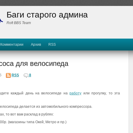
Баги старого админа
Roft BBS Team
Комментарии
Архив
RSS
соса для велосипеда
6
RSS
8
здите каждый день на велосипеде на
работу
или прогулку, то эта
елосипеда делается из автомобильного компрессора.
х, то вот вам расклад в рублях:
р. (магазины типа Окей, Метро и пр.)