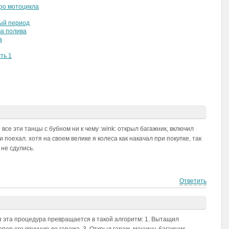
ро мотоцикла
ый период
а полива
а
ть 1
все эти танцы с бубном ни к чему :wink: открыл багажник, включил
 поехал. хотя на своем велике я колеса как накачал при покупке, так
 не сдулись.
Ответить
 эта процедура превращается в такой алгоритм: 1. Вытащил