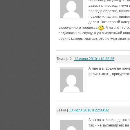
велосипед на улицу. 2. Д
размотал провод, ткнул в
провода обратно, машину
подключил шланг, провер
делам. Вот первый алгор
укороченного процесса
. А на счет тог
подкачаю или спущу, а уж в маленькой ши
резину камеры хватает, это не учитывая п
Тимофей
|
13 июля 2010 в 18:33:25
А мне и в гараже не пом
разматывать, прикуриват
Leska
|
13 июля 2010 в 22:03:02
А вы на велосипеде ката
так и не выгоняли его на