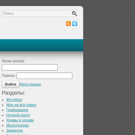
Логин (email):
Пароль:
Регистрация
Войти
Разделы:
Фотоблог
Мне не все равно
Графомания
Ночной город
Храмы и церкви
Мозгопорево
Замануха