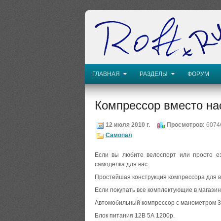
ГЛАВНАЯ
РАЗДЕЛЫ
ФОРУМ
Компрессор вместо на
12 июля 2010 г.
Просмотров:
6074
Самопал
Если вы любите велоспорт или просто е
самоделка для вас.
Простейшая конструкция компрессора для в
Если покупать все комплектующие в магазина
Автомобильный компрессор с манометром 300
Блок питания 12В 5А 1200р.