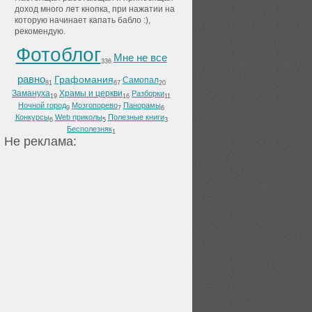
доход много лет кнопка, при нажатии на
которую начинает капать бабло :),
рекомендую.
Фотоблог
Мне не все
336
равно
Графомания
Самопал
81
67
20
Замануха
Храмы и церкви
Разборки
19
16
11
Ночной город
Мозгопорево
Панорамы
9
7
6
Конкурсы
Web приколы
Полезные книги
6
5
3
Бесполезняк
1
He peклaмa: